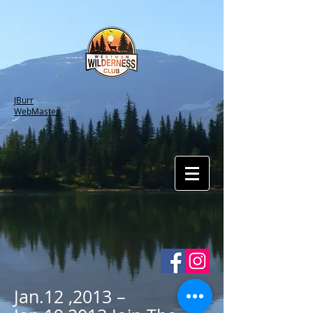
JBurr
WebMaster
Jan.12 ,2013 –